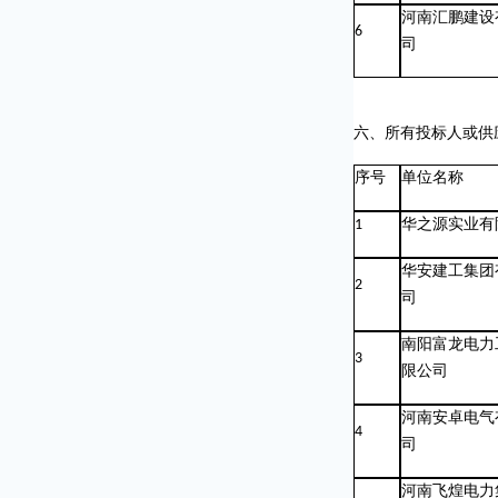
河南汇鹏建设
6
司
六、所有投标人或供
序号
单位名称
1
华之源实业有
华安建工集团
2
司
南阳富龙电力
3
限公司
河南安卓电气
4
司
河南飞煌电力