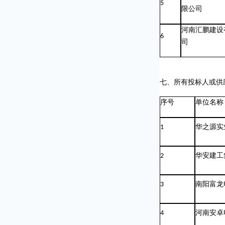
5
限公司
河南汇鹏建设
6
司
七、所有投标人或供
序号
单位名称
1
华之源实
2
华安建工
3
南阳富龙
4
河南安卓