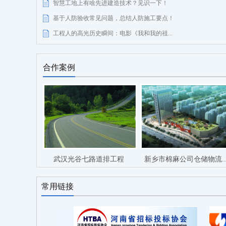
智慧工地上有啥先进建造技术？见识一下！
基于人防验收常见问题，总结人防施工要点！
工程人的高光历史瞬间：电影《我和我的祖...
合作案例
通道工...
武汉光谷七路道排工程
新乡市棉麻公司仓储物流..
常用链接